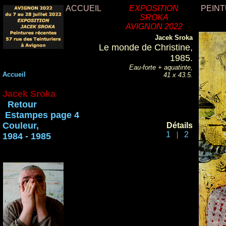
ACCUEIL
EXPOSITION
PEIN
SROKA
AVIGNON 2022
Jacek Sroka
Le monde de Christine,
1985.
Eau-forte + aquatinte,
Accueil
41 x 43.5.
Jacek Sroka
Retour
Estampes page 4
Couleur,
Détails
1
|
2
1984 - 1985